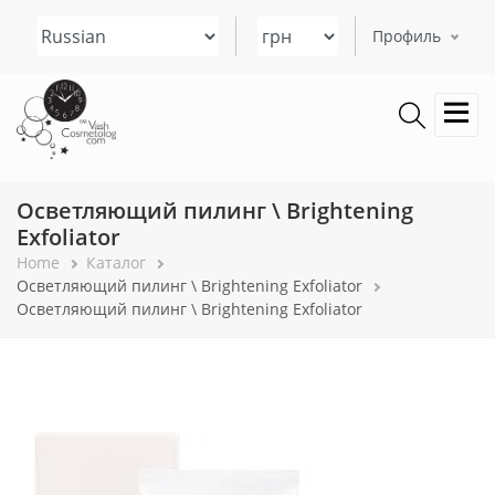
Перейти
Select your language
к
Профиль
основному
содержанию
Осветляющий пилинг \ Brightening
Exfoliator
Строка
Home
Каталог
Осветляющий пилинг \ Brightening Exfoliator
навигации
Осветляющий пилинг \ Brightening Exfoliator