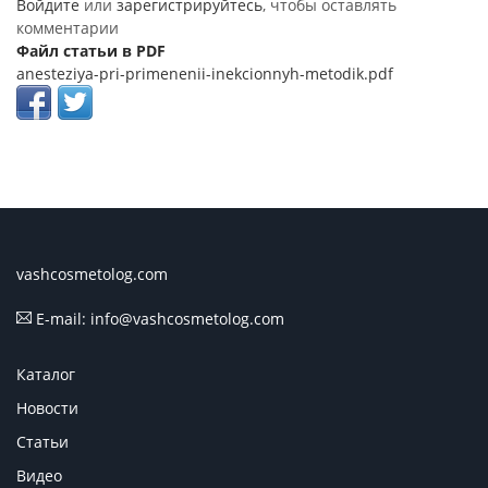
Войдите
или
зарегистрируйтесь
, чтобы оставлять
комментарии
Файл статьи в PDF
anesteziya-pri-primenenii-inekcionnyh-metodik.pdf
vashcosmetolog.com
E-mail: info@vashcosmetolog.com
Каталог
Новости
Статьи
Видео