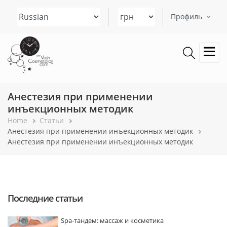
Перейти
Select your language
к
Профиль
основному
содержанию
Анестезия при применении
инъекционных методик
Строка
Home
Статьи
Анестезия при применении инъекционных методик
навигации
Анестезия при применении инъекционных методик
Последние статьи
Spa-тандем: массаж и косметика